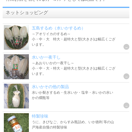
ネットショッピング
五島するめ（水いかするめ）
～アオリイカのするめ～
小・中・大 特大・超特大と型(大きさ)は幅広くござ
います。
水いか一夜干し
～あおりいかの一夜干し～
小・中・大・特大・超特大と型(大きさ)は幅広くござ
います。
水いかその他の製品
水いか裂きするめ・生水いか・塩辛・水いかの水い
かの燗瓶等
特製珍味
うに、きびなご、からすみ瓶詰め、いか徳利 等の山
戸海産自慢の特製珍味