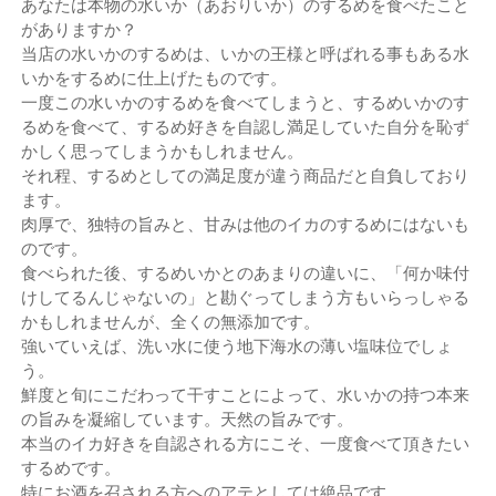
あなたは本物の水いか（あおりいか）のするめを食べたこと
がありますか？
当店の水いかのするめは、いかの王様と呼ばれる事もある水
いかをするめに仕上げたものです。
一度この水いかのするめを食べてしまうと、するめいかのす
るめを食べて、するめ好きを自認し満足していた自分を恥ず
かしく思ってしまうかもしれません。
それ程、するめとしての満足度が違う商品だと自負しており
ます。
肉厚で、独特の旨みと、甘みは他のイカのするめにはないも
のです。
食べられた後、するめいかとのあまりの違いに、「何か味付
けしてるんじゃないの」と勘ぐってしまう方もいらっしゃる
かもしれませんが、全くの無添加です。
強いていえば、洗い水に使う地下海水の薄い塩味位でしょ
う。
鮮度と旬にこだわって干すことによって、水いかの持つ本来
の旨みを凝縮しています。天然の旨みです。
本当のイカ好きを自認される方にこそ、一度食べて頂きたい
するめです。
特にお酒を召される方へのアテとしては絶品です。