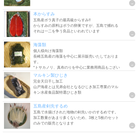
本からすみ
五島産ボラ真子の最高級からすみ!!
からすみの原料はボラの卵巣ですが、五島で捕れる
それは一二を争う良品といわれています
海藻類
個人様向け海藻類
長崎五島産の海藻を中心に展示販売いたしておりま
す。
*トサカノリ、真布のりを中心に業務用商品もござい
ます
マルキン製ひじき
完全天日干し加工
山戸海産とは兄弟会社となるひじき加工専業のマル
キン水産食品製特選ひじき類
五島産剣先するめ
五島で水揚げされた地物の剣先いかのするめです。
加工数量があまり多くないため、3枚と5枚のセット
のみでの販売となります